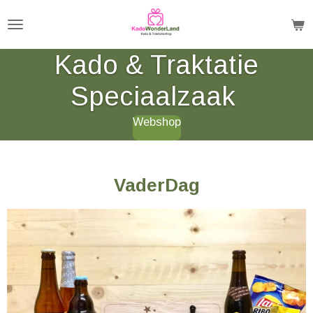
Ga
direct
naar
Kado & Traktatie
de
Speciaalzaak
hoofdinhoud
Webshop
VaderDag