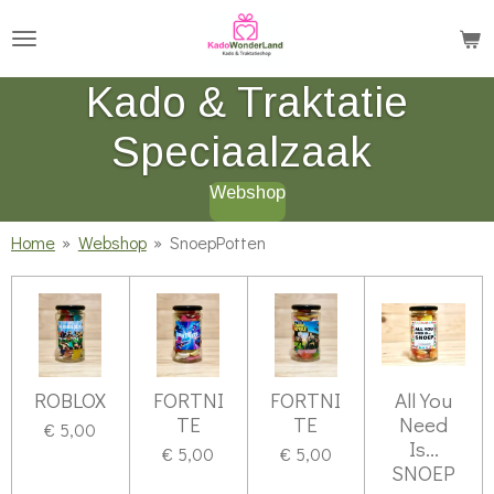
Ga
direct
naar
Kado & Traktatie
de
Speciaalzaak
hoofdinhoud
Webshop
Home
»
Webshop
»
SnoepPotten
ROBLOX
FORTNI
FORTNI
All You
TE
TE
Need
€ 5,00
Is...
€ 5,00
€ 5,00
SNOEP