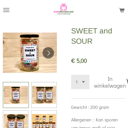
Ga
direct
naar
SWEET and
de
hoofdinhoud
SOUR
€ 5,00
In
winkelwagen
Gewicht : 200 gram
Allergenen : Kan sporen
van tarwe, melk of soja