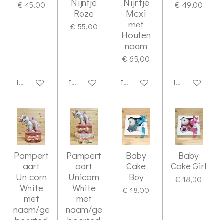
Nijntje
Nijntje
€ 45,00
€ 49,00
Roze
Maxi
met
€ 55,00
Houten
naam
€ 65,00
In winkelwagen
In winkelwagen
In winkelwagen
In winkelwag
Pampert
Pampert
Baby
Baby
aart
aart
Cake
Cake Girl
Unicorn
Unicorn
Boy
€ 18,00
White
White
€ 18,00
met
met
naam/ge
naam/ge
boorted
boorted