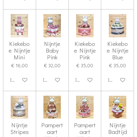
Kiekebo
Nijntje
Kiekebo
Kiekebo
e Nijntje
Baby
e Nijntje
e Nijntje
Mini
Pink
Pink
Blue
€ 16,00
€ 32,00
€ 35,00
€ 35,00
In winkelwagen
In winkelwagen
In winkelwagen
In winkelwag
Nijntje
Pampert
Pampert
Nijntje
Stripes
aart
aart
Badtijd