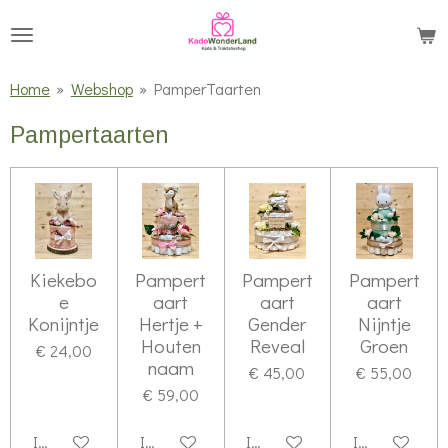
Ga
direct
naar
Home
»
Webshop
»
PamperTaarten
de
Pampertaarten
hoofdinhoud
Kiekebo
Pampert
Pampert
Pampert
e
aart
aart
aart
Konijntje
Hertje +
Gender
Nijntje
Houten
Reveal
Groen
€ 24,00
naam
€ 45,00
€ 55,00
€ 59,00
In winkelwagen
In winkelwagen
In winkelwagen
In winkelwag