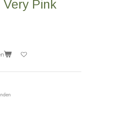
 Very Pink
en
anden