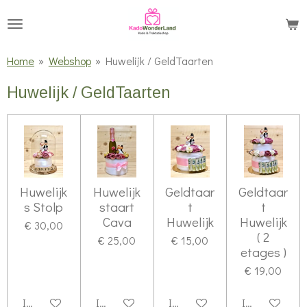
Ga
direct
naar
Home
»
Webshop
»
Huwelijk / GeldTaarten
de
Huwelijk / GeldTaarten
hoofdinhoud
Huwelijk
Huwelijk
Geldtaar
Geldtaar
s Stolp
staart
t
t
Cava
Huwelijk
Huwelijk
€ 30,00
( 2
€ 25,00
€ 15,00
etages )
€ 19,00
In winkelwagen
In winkelwagen
In winkelwagen
In winkelwag