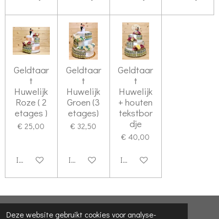
Geldtaar
Geldtaar
Geldtaar
t
t
t
Huwelijk
Huwelijk
Huwelijk
Roze ( 2
Groen (3
+ houten
etages )
etages)
tekstbor
dje
€ 25,00
€ 32,50
€ 40,00
In winkelwagen
In winkelwagen
In winkelwagen
© 2022 - 2026 KadoWonderLand
Deze website gebruikt cookies voor analyse-