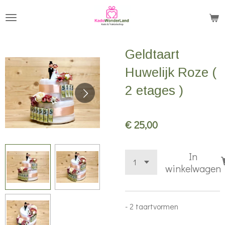
Ga
direct
naar
Geldtaart
de
hoofdinhoud
Huwelijk Roze (
2 etages )
€ 25,00
In
winkelwagen
- 2 taartvormen