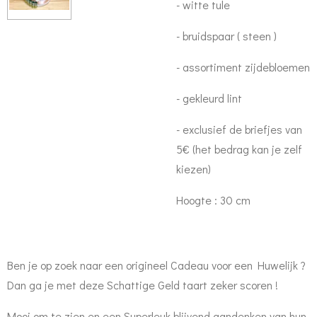
- witte tule
- bruidspaar ( steen )
- assortiment zijdebloemen
- gekleurd lint
- exclusief de briefjes van
5€ (het bedrag kan je zelf
kiezen)
Hoogte : 30 cm
Ben je op zoek naar een origineel Cadeau voor een Huwelijk ?
Dan ga je met deze Schattige Geld taart zeker scoren !
Mooi om te zien en een Superleuk blijvend aandenken van hun