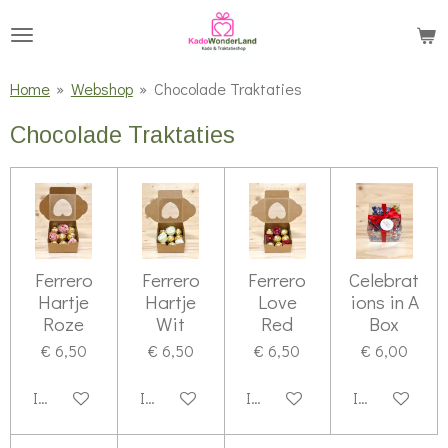
Ga
direct
naar
Home
»
Webshop
»
Chocolade Traktaties
de
Chocolade Traktaties
hoofdinhoud
Ferrero
Ferrero
Ferrero
Celebrat
Hartje
Hartje
Love
ions in A
Roze
Wit
Red
Box
€ 6,50
€ 6,50
€ 6,50
€ 6,00
In winkelwagen
In winkelwagen
In winkelwagen
In winkelwag