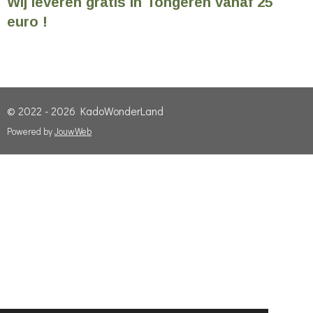
Wij leveren gratis in Tongeren vanaf 25
euro !
© 2022 - 2026 KadoWonderLand
Powered by
JouwWeb