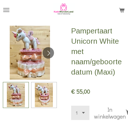
Ga
direct
naar
Pampertaart
de
hoofdinhoud
Unicorn White
met
naam/geboorte
datum (Maxi)
€ 55,00
In
winkelwagen