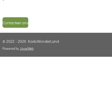
Contacteer ons
© 2022 - 2026 KadoWonderLand
Powered by
JouwWeb