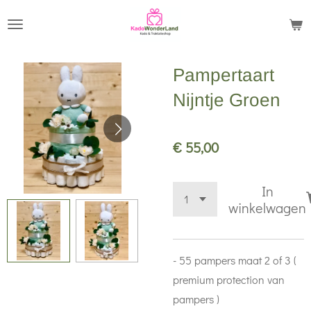
Ga
direct
naar
Pampertaart
de
hoofdinhoud
Nijntje Groen
€ 55,00
In
winkelwagen
- 55 pampers maat 2 of 3 (
premium protection van
pampers )