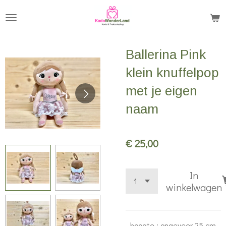
Ga
direct
naar
Ballerina Pink
de
hoofdinhoud
klein knuffelpop
met je eigen
naam
€ 25,00
In
winkelwagen
- hoogte : ongeveer 25 cm