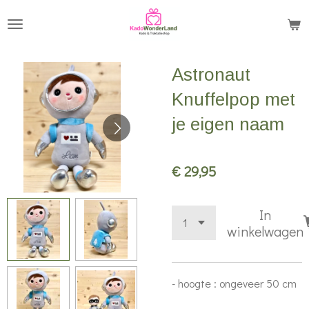
Ga
direct
naar
Astronaut
de
hoofdinhoud
Knuffelpop met
je eigen naam
€ 29,95
In
winkelwagen
- hoogte : ongeveer 50 cm