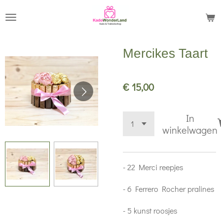
Ga
direct
naar
Mercikes Taart
de
hoofdinhoud
€ 15,00
In
winkelwagen
- 22 Merci reepjes
- 6 Ferrero Rocher pralines
- 5 kunst roosjes