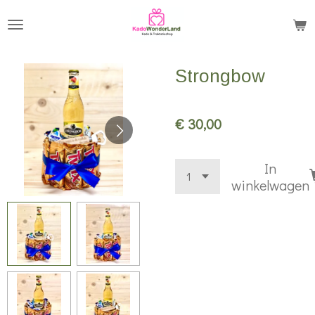
Ga
direct
naar
Strongbow
de
hoofdinhoud
€ 30,00
In
winkelwagen