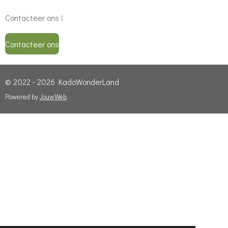
Contacteer ons !
Contacteer ons
© 2022 - 2026 KadoWonderLand
Powered by
JouwWeb