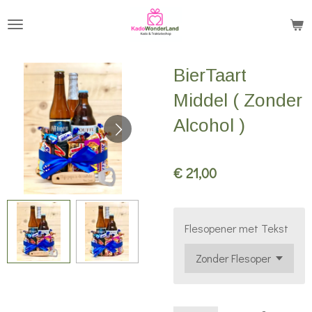
Ga
direct
naar
BierTaart
de
hoofdinhoud
Middel ( Zonder
Alcohol )
€ 21,00
Flesopener met Tekst