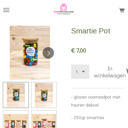
Ga
direct
naar
Smartie Pot
de
hoofdinhoud
€ 7,00
In
winkelwagen
- glazen voorraadpot met
houten deksel
- 250gr smarties