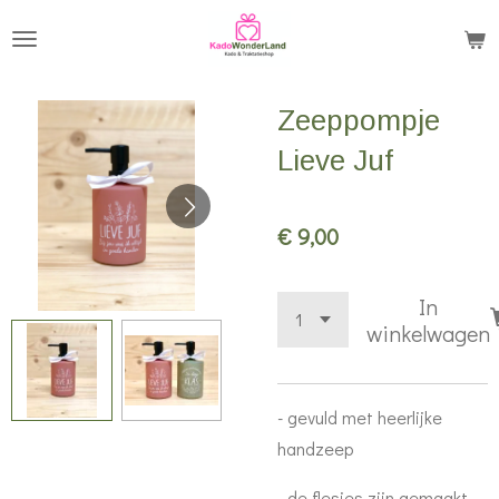
Ga
direct
naar
Zeeppompje
de
hoofdinhoud
Lieve Juf
€ 9,00
In
winkelwagen
- gevuld met heerlijke
handzeep
- de flesjes zijn gemaakt