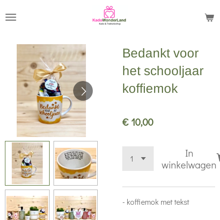
Ga
direct
naar
Bedankt voor
de
hoofdinhoud
het schooljaar
koffiemok
€ 10,00
In
winkelwagen
- koffiemok met tekst