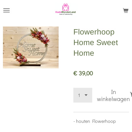
Ga
direct
naar
Flowerhoop
de
hoofdinhoud
Home Sweet
Home
€ 39,00
In
winkelwagen
- houten Flowerhoop