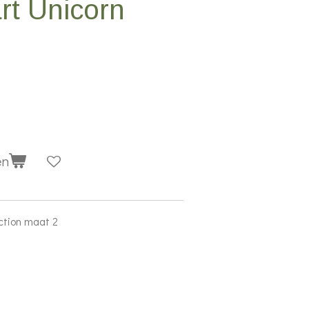
rt Unicorn
en
ction maat 2