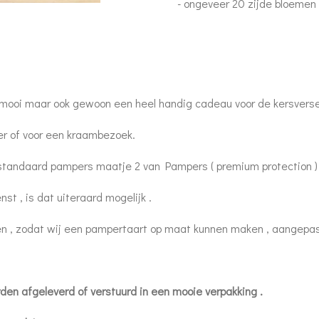
- ongeveer 20 zijde bloemen
n mooi maar ook gewoon een heel handig cadeau voor de kersvers
r of voor een kraambezoek.
tandaard pampers maatje 2 van Pampers ( premium protection ) e
t , is dat uiteraard mogelijk .
ren , zodat wij een pampertaart op maat kunnen maken , aangepa
en afgeleverd of verstuurd in een mooie verpakking .