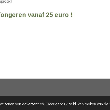
fspraak !
 Tongeren vanaf 25 euro !
et tonen van advertenties. Door gebruik te blijven maken van de 