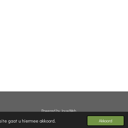
Powered by
JouwWeb
site gaat u hiermee akkoord.
Akkoord