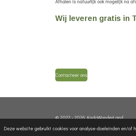
Afhalen is natuurlijk ook mogelijk na a
Wij leveren gratis in
Contacteer ons
© 2022 - 2026 KadoWonderLand
Deze website gebruikt cookies voor analyse-doeleinden en/of h