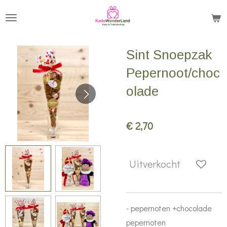
Ga
direct
naar
Sint Snoepzak
de
hoofdinhoud
Pepernoot/choc
olade
€ 2,70
Uitverkocht
- pepernoten +chocolade
pepernoten