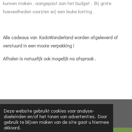
kunnen maken , aangepast aan het budget . Bij grote
hoeveelheden voorzien wij een leuke korting .
Alle cadeaus van KadoWonderland worden afgeleverd of
verstuurd in een mooie verpakking !
Afhalen is natuurlijk ook mogelijk na afspraak .
© 2022 - 2026 KadoWonderLand
Deze website gebruikt cookies voor analyse-
doeleinden en/of het tonen van advertenties. Door
Powered by
JouwWeb
gebruik te blijven maken van de site gaat u hiermee
akkoord.