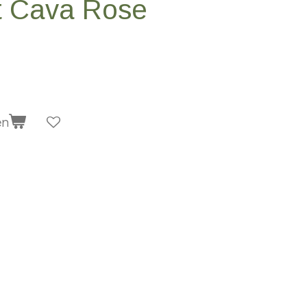
t Cava Rose
en