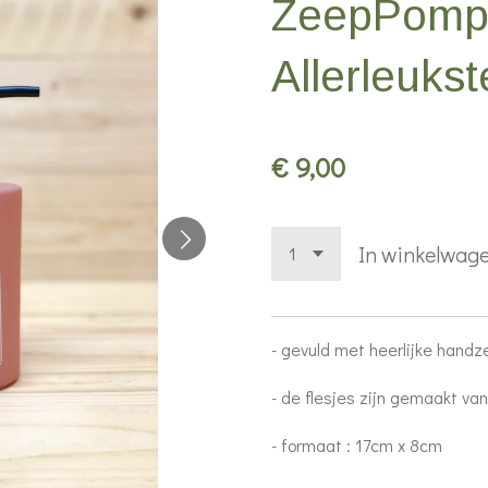
ZeepPomp
Allerleuk
€ 9,00
In winkelwag
- gevuld met heerlijke handz
- de flesjes zijn gemaakt va
- formaat : 17cm x 8cm