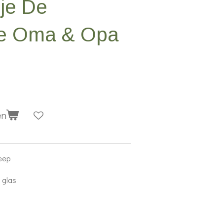
je De
ste Oma & Opa
en
eep
n glas