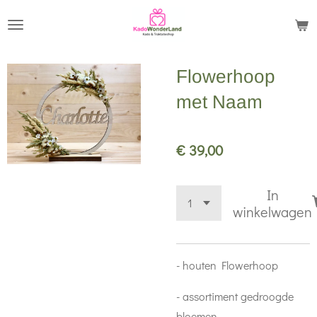
Ga
direct
naar
Flowerhoop
de
hoofdinhoud
met Naam
€ 39,00
In
winkelwagen
- houten Flowerhoop
- assortiment gedroogde
bloemen