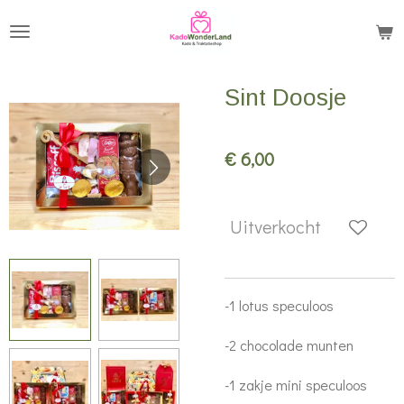
Ga
direct
naar
Sint Doosje
de
hoofdinhoud
€ 6,00
Uitverkocht
-1 lotus speculoos
-2 chocolade munten
-1 zakje mini speculoos