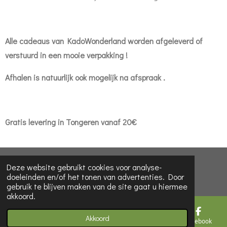
Alle cadeaus van KadoWonderland worden afgeleverd of
verstuurd in een mooie verpakking !
Afhalen is natuurlijk ook mogelijk na afspraak .
Gratis levering in Tongeren vanaf 20€
© 2022 - 2026 KadoWonderLand
Deze website gebruikt cookies voor analyse-
doeleinden en/of het tonen van advertenties. Door
Powered by
JouwWeb
gebruik te blijven maken van de site gaat u hiermee
akkoord.
Akkoord
E-mailadres
Telefoonnummer
Kaart
Facebook