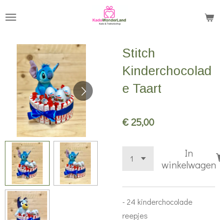
Ga
direct
naar
Stitch
de
hoofdinhoud
Kinderchocolad
e Taart
€ 25,00
In
winkelwagen
- 24 kinderchocolade
reepjes