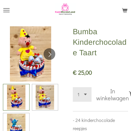
Ga
direct
naar
Bumba
de
hoofdinhoud
Kinderchocolad
e Taart
€ 25,00
In
winkelwagen
- 24 kinderchocolade
reepjes