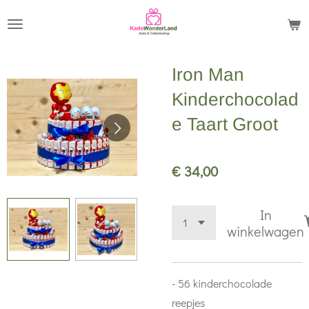
Ga
direct
naar
Iron Man
de
hoofdinhoud
Kinderchocolad
e Taart Groot
€ 34,00
In
winkelwagen
- 56 kinderchocolade
reepjes