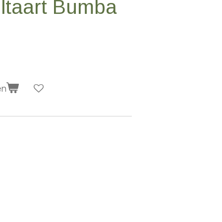
eltaart Bumba
en