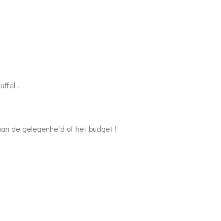
ffel !
an de gelegenheid of het budget !
 verpakking .