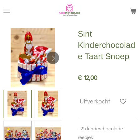
Ga
direct
naar
Sint
de
hoofdinhoud
Kinderchocolad
e Taart Snoep
€ 12,00
Uitverkocht
- 25 kinderchocolade
reepjes