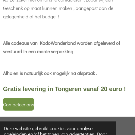
Geschenk op maat kunnen maken , aangepast aan de
gelegenheid of het budget !
Alle cadeaus van KadoWonderland worden afgeleverd of
verstuurd in een mooie verpakking .
Afhalen is natuurlijk ook mogelijk na afspraak .
Gratis levering in Tongeren vanaf 20 euro !
Contacteer ons
© 2022 - 2026 KadoWonderLand
Deze website gebruikt cookies voor analyse-
doeleinden en/of het tonen van advertenties. Door