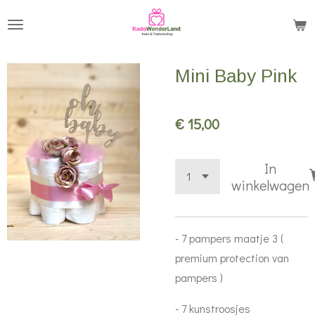
Ga
direct
naar
Mini Baby Pink
de
hoofdinhoud
€ 15,00
In
winkelwagen
- 7 pampers maatje 3 (
premium protection van
pampers )
- 7 kunstroosjes