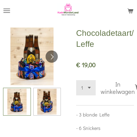
Ga
direct
naar
Chocoladetaart/
de
hoofdinhoud
Leffe
€ 19,00
In
winkelwagen
- 3 blonde Leffe
- 6 Snickers