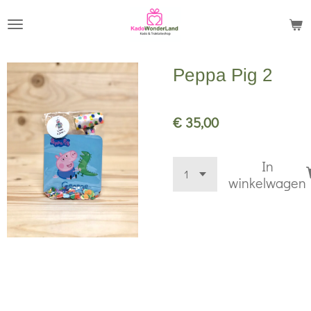
Ga
direct
naar
Peppa Pig 2
de
hoofdinhoud
€ 35,00
In
winkelwagen