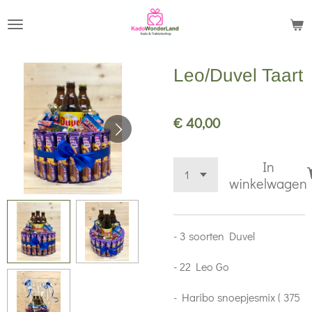
Ga
direct
naar
Leo/Duvel Taart
de
hoofdinhoud
€ 40,00
In
winkelwagen
- 3 soorten Duvel
- 22 Leo Go
- Haribo snoepjesmix ( 375