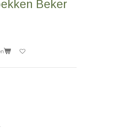
pekken Beker
en
r