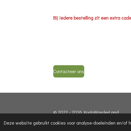
Bij iedere bestelling zit een extra cad
Contacteer ons
© 2022 - 2026 KadoWonderLand
Deze website gebruikt cookies voor analyse-doeleinden en/of h