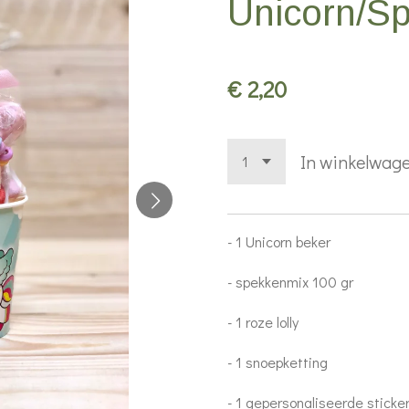
Unicorn/S
€ 2,20
In winkelwag
- 1 Unicorn beker
- spekkenmix 100 gr
- 1 roze lolly
- 1 snoepketting
- 1 gepersonaliseerde sticke