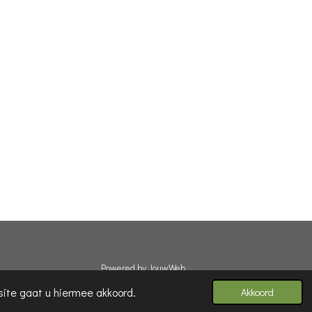
Powered by
JouwWeb
site gaat u hiermee akkoord.
Akkoord