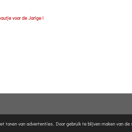
eautje voor de Jarige !
et tonen van advertenties. Door gebruik te blijven maken van de 