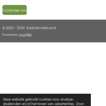
Contacteer ons
© 2022 - 2026 KadoWonderLand
Powered by
JouwWeb
Deze website gebruikt cookies voor analyse-
doeleinden en/of het tonen van advertenties. Door