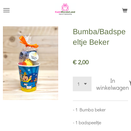
Ga
direct
naar
Bumba/Badspe
de
hoofdinhoud
eltje Beker
€ 2,00
In
winkelwagen
- 1 Bumba beker
- 1 badspeeltje