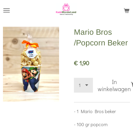
Ga
direct
naar
Mario Bros
de
hoofdinhoud
/Popcorn Beker
€ 1,90
In
winkelwagen
- 1 Mario Bros beker
- 100 gr popcorn