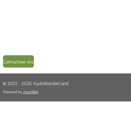
Contacteer ons
© 2022 - 2026 KadoWonderLand
Powered by
JouwWeb