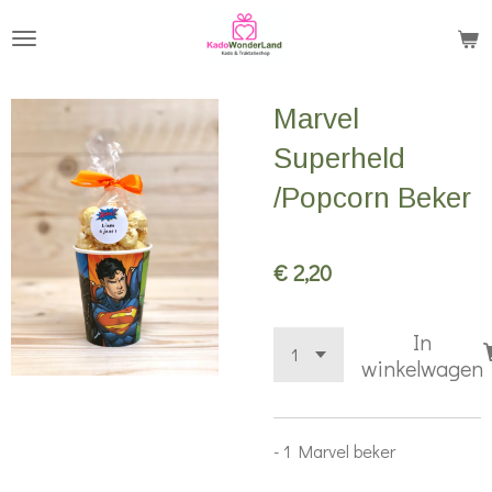
Ga
direct
naar
Marvel
de
hoofdinhoud
Superheld
/Popcorn Beker
€ 2,20
In
winkelwagen
- 1 Marvel beker