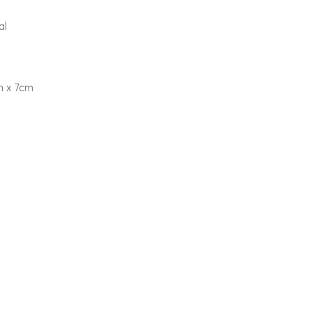
al
m x 7cm
 verpakking .