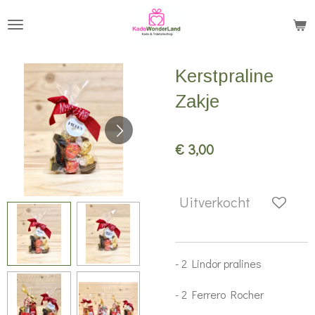
Ga
direct
naar
Kerstpraline
de
hoofdinhoud
Zakje
€ 3,00
Uitverkocht
- 2 Lindor pralines
- 2 Ferrero Rocher