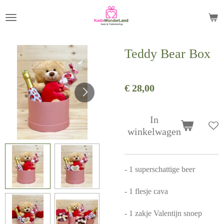
Ga
direct
naar
Teddy Bear Box
de
hoofdinhoud
€ 28,00
In
winkelwagen
- 1 superschattige beer
- 1 flesje cava
- 1 zakje Valentijn snoep