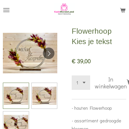
Ga
direct
naar
Flowerhoop
de
hoofdinhoud
Kies je tekst
€ 39,00
In
winkelwagen
- houten Flowerhoop
- assortiment gedroogde
bloemen