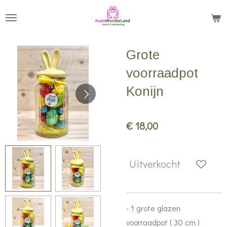
Ga
direct
naar
Grote
de
hoofdinhoud
voorraadpot
Konijn
€ 18,00
Uitverkocht
- 1 grote glazen
voorraadpot ( 30 cm )