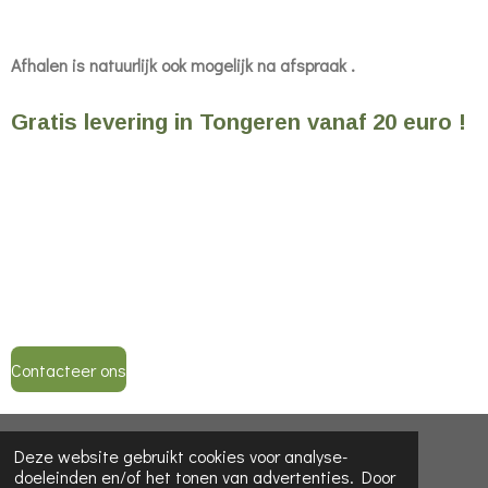
Afhalen is natuurlijk ook mogelijk na afspraak .
Gratis levering in Tongeren vanaf 20 euro !
Contacteer ons
© 2022 - 2026 KadoWonderLand
Deze website gebruikt cookies voor analyse-
doeleinden en/of het tonen van advertenties. Door
Powered by
JouwWeb