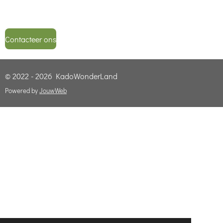
Contacteer ons
© 2022 - 2026 KadoWonderLand
Powered by
JouwWeb