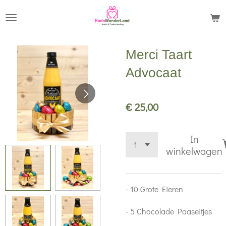
Ga
direct
naar
Merci Taart
de
hoofdinhoud
Advocaat
€ 25,00
In
winkelwagen
- 10 Grote Eieren
- 5 Chocolade Paaseitjes