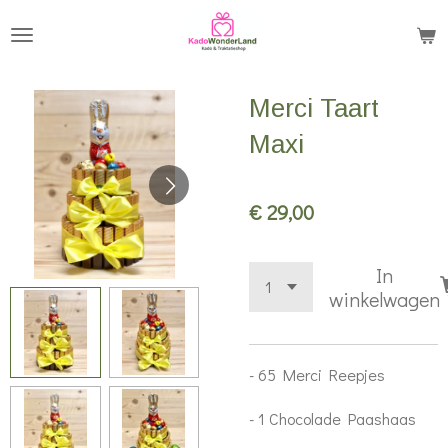
Ga
direct
naar
Merci Taart
de
hoofdinhoud
Maxi
€ 29,00
In
winkelwagen
- 65 Merci Reepjes
- 1 Chocolade Paashaas