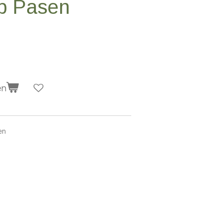
p Pasen
en
en