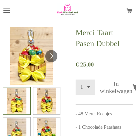
Ga
direct
naar
Merci Taart
de
hoofdinhoud
Pasen Dubbel
€ 25,00
In
winkelwagen
- 48 Merci Reepjes
- 1 Chocolade Paashaas