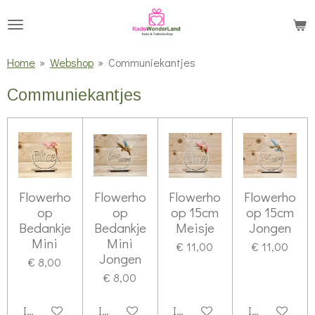
Ga
direct
naar
Home
»
Webshop
»
Communiekantjes
de
Communiekantjes
hoofdinhoud
Flowerho
Flowerho
Flowerho
Flowerho
op
op
op 15cm
op 15cm
Bedankje
Bedankje
Meisje
Jongen
Mini
Mini
€ 11,00
€ 11,00
Jongen
€ 8,00
€ 8,00
In winkelwagen
In winkelwagen
In winkelwagen
In winkelwag